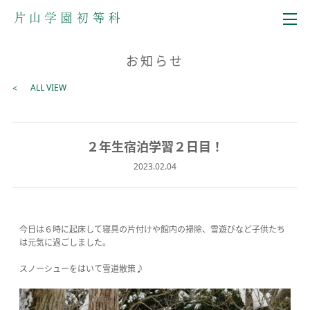
メニュー
お知らせ
ALL VIEW
２年生宿泊学習２日目！
2023.02.04
今日は６時に起床して寝具の片付けや館内の掃除、雪遊びなど子供たち
は元気に過ごしました。
スノーシューをはいて雪道散策♪