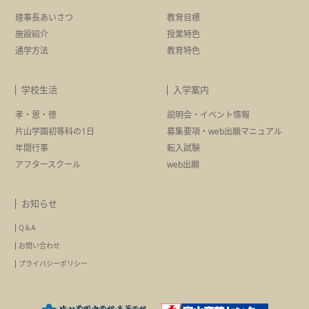
理事長あいさつ
教育目標
施設紹介
授業特色
通学方法
教育特色
学校生活
入学案内
孝・恩・徳
説明会・イベント情報
片山学園初等科の1日
募集要項・
web出願マニュアル
年間行事
転入試験
アフタースクール
web出願
お知らせ
Q＆A
お問い合わせ
プライバシーポリシー