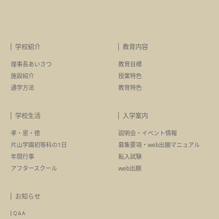
学校紹介
教育内容
理事長あいさつ
教育目標
施設紹介
授業特色
通学方法
教育特色
学校生活
入学案内
孝・恩・徳
説明会・イベント情報
片山学園初等科の1日
募集要項・
web出願マニュアル
年間行事
転入試験
アフタースクール
web出願
お知らせ
Q＆A