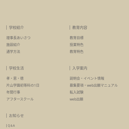
学校紹介
教育内容
理事長あいさつ
教育目標
施設紹介
授業特色
通学方法
教育特色
学校生活
入学案内
孝・恩・徳
説明会・イベント情報
片山学園初等科の1日
募集要項・
web出願マニュアル
年間行事
転入試験
アフタースクール
web出願
お知らせ
Q＆A