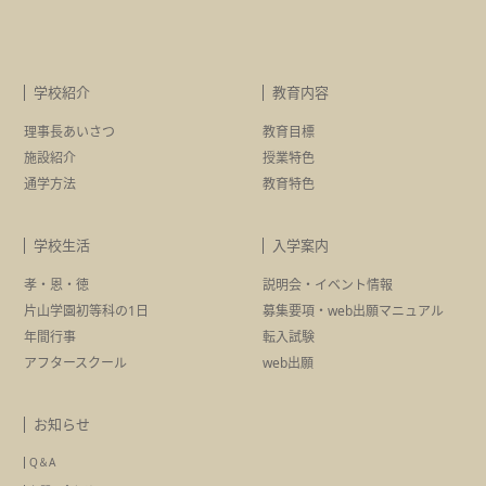
学校紹介
教育内容
理事長あいさつ
教育目標
施設紹介
授業特色
通学方法
教育特色
学校生活
入学案内
孝・恩・徳
説明会・イベント情報
片山学園初等科の1日
募集要項・
web出願マニュアル
年間行事
転入試験
アフタースクール
web出願
お知らせ
Q＆A