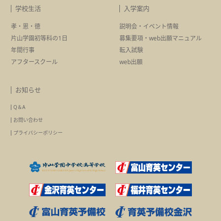
学校生活
入学案内
孝・恩・徳
説明会・イベント情報
片山学園初等科の1日
募集要項・
web出願マニュアル
年間行事
転入試験
アフタースクール
web出願
お知らせ
Q＆A
お問い合わせ
プライバシーポリシー