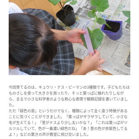
今回育てるのは、キュウリ・ナス・ピーマンの3種類です。子どもたちは
ものさしを使って大きさを測ったり、そっと葉っぱに触れたりしなが
ら、まるで小さな科学者のような熱心な表情で観察記録を書いていまし
た。
ただ「緑色の苗」というだけでなく、種類によって全く違う特徴がある
ことに気づくことができました。「葉っぱがザラザラしていて、小さな
毛が生えてる！」「茎がナスより少し太いかな？」「これは葉っぱがツ
ルツルしていて、色が一番濃い緑色だね」「あ！茎の色が赤紫色してる
よ！」などの驚きの声が教室に飛び交いました。