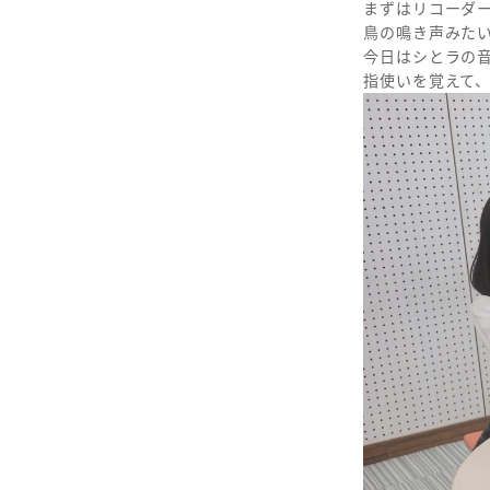
まずはリコーダ
鳥の鳴き声みた
今日はシとラの
指使いを覚えて