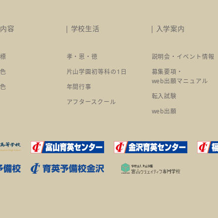
育内容
学校生活
入学案内
目標
孝・恩・徳
説明会・イベント情報
特色
片山学園初等科の1日
募集要項・
web出願マニュアル
特色
年間行事
転入試験
アフタースクール
web出願