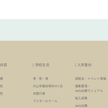
育内容
学校生活
入学案内
目標
孝・恩・徳
説明会・イベント情報
特色
片山学園初等科の1日
募集要項・
web出願マニュアル
特色
年間行事
転入試験
アフタースクール
web出願