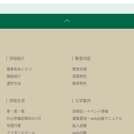
学校紹介
教育内容
理事長あいさつ
教育目標
施設紹介
授業特色
通学方法
教育特色
学校生活
入学案内
孝・恩・徳
説明会・イベント情報
片山学園初等科の1日
募集要項・
web出願マニュアル
年間行事
転入試験
アフタースクール
web出願