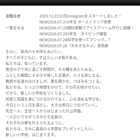
お知らせ
2025.12.22
公式Instagramをスタートしました！
NEW
2026.07.31
6年生 オーストラリア研修
一覧をみる
NEW
2026.07.29
理科実験でアイスクリーム作りに挑戦！
NEW
2026.07.29
3年生 タイピング練習
NEW
2026.07.28
科学を使ってマジック…？
NEW
2026.07.28
「おおきなかぶ」音読劇
きみに、最高の６年間をあげたい。
すべての子どもに、すばらしい才能がある。
私たちは、知っています。
青空の下で共に過ごす時間が、その種をあたためる。
ふとした瞬間にその子が発した言葉が、小さな芽になる。
教師や友達のはげましが、葉を開かせ、つぼみをつくる。
私たちは、たっぷり時間をかけて、その花を咲かせたい。
だから、新しい小学校をつくりました。
知恵と知識を身につけるだけでなく、心も深める学びを。
今日という１日を満たし、大きな明日につなげていく。
先生一人、生徒一人からはじまった片山学園。
一人ひとりちがうきみたち全員が、
それぞれの夢を叶えられるように。
私たちは、きみに最高の６年間をプレゼントしたい。
新しい小学校、はじまります。