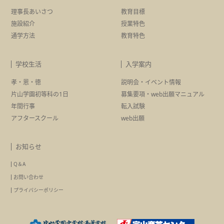
理事長あいさつ
教育目標
施設紹介
授業特色
通学方法
教育特色
学校生活
入学案内
孝・恩・徳
説明会・イベント情報
片山学園初等科の1日
募集要項・
web出願マニュアル
年間行事
転入試験
アフタースクール
web出願
お知らせ
Q＆A
お問い合わせ
プライバシーポリシー