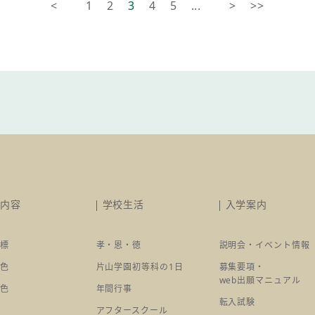
<
1
2
3
4
5
...
>
>>
育内容
学校生活
入学案内
目標
孝・恩・徳
説明会・イベント情報
特色
片山学園初等科の1日
募集要項・
web出願マニュアル
特色
年間行事
転入試験
アフタースクール